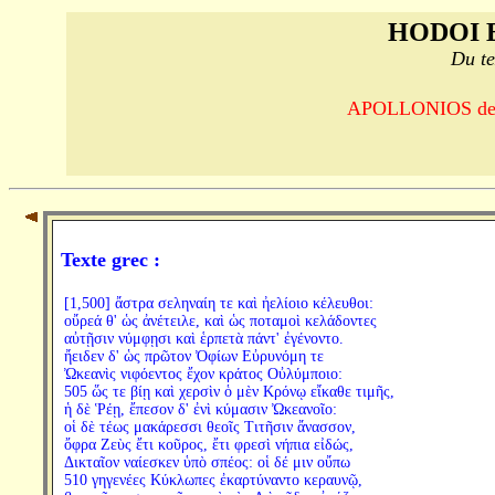
HODOI 
Du te
APOLLONIOS de R
Texte grec :
[1,500] ἄστρα σεληναίη τε καὶ ἠελίοιο κέλευθοι:
οὔρεά θ' ὡς ἀνέτειλε, καὶ ὡς ποταμοὶ κελάδοντες
αὐτῇσιν νύμφῃσι καὶ ἑρπετὰ πάντ' ἐγένοντο.
ἤειδεν δ' ὡς πρῶτον Ὀφίων Εὐρυνόμη τε
Ὠκεανὶς νιφόεντος ἔχον κράτος Οὐλύμποιο:
505 ὥς τε βίῃ καὶ χερσὶν ὁ μὲν Κρόνῳ εἴκαθε τιμῆς,
ἡ δὲ Ῥέῃ, ἔπεσον δ' ἐνὶ κύμασιν Ὠκεανοῖο:
οἱ δὲ τέως μακάρεσσι θεοῖς Τιτῆσιν ἄνασσον,
ὄφρα Ζεὺς ἔτι κοῦρος, ἔτι φρεσὶ νήπια εἰδώς,
Δικταῖον ναίεσκεν ὑπὸ σπέος: οἱ δέ μιν οὔπω
510 γηγενέες Κύκλωπες ἐκαρτύναντο κεραυνῷ,