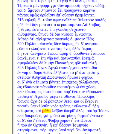
βροντῇ τε στεροπῇ τε: τὰ γὰρ Διὶ κῦδος ὀπάζει.
Ἠ, καὶ ὁ μὲν φόρμιγγα σὺν ἀμβροσίῃ σχέθεν αὐδῇ.
τοὶ δ' ἄμοτον λήξαντος ἔτι προύχοντο κάρηνα
πάντες ὁμῶς ὀρθοῖσιν ἐπ' οὔασιν ἠρεμέοντες
515 κηληθμῷ: τοῖόν σφιν ἐνέλλιπε θέλκτρον ἀοιδῆς.
οὐδ' ἐπὶ δὴν μετέπειτα κερασσάμενοι Διὶ λοιβάς,
ἣ θέμις, ἑστηῶτες ἐπὶ γλώσσῃσι χέοντο
αἰθομέναις, ὕπνου δὲ διὰ κνέφας ἐμνώοντο.
Αὐτὰρ ὅτ' αἰγλήεσσα φαεινοῖς ὄμμασιν Ἠὼς
520 Πηλίου αἰπεινὰς ἴδεν ἄκριας, ἐκ δ' ἀνέμοιο
εὔδιοι ἐκλύζοντο τινασσομένης ἁλὸς ἄκραι,
δὴ τότ' ἀνέγρετο Τῖφυς: ἄφαρ δ' ὀρόθυνεν ἑταίρους
βαινέμεναί τ' ἐπὶ νῆα καὶ ἀρτύνασθαι ἐρετμά.
σμερδαλέον δὲ λιμὴν Παγασήιος ἠδὲ καὶ αὐτὴ
525 Πηλιὰς ἴαχεν Ἀργὼ ἐπισπέρχουσα νέεσθαι.
ἐν γάρ οἱ δόρυ θεῖον ἐλήλατο, τό ῥ' ἀνὰ μέσσην
στεῖραν Ἀθηναίη Δωδωνίδος ἥρμοσε φηγοῦ.
οἱ δ' ἀνὰ σέλματα βάντες ἐπισχερὼ ἀλλήλοισιν,
ὡς ἐδάσαντο πάροιθεν ἐρεσσέμεν ᾧ ἐνὶ χώρῳ,
530 εὐκόσμως σφετέροισι παρ' ἔντεσιν ἑδριόωντο.
μέσσῳ δ' Ἀγκαῖος μέγα τε σθένος Ἡρακλῆος
ἵζανον: ἄγχι δέ οἱ ῥόπαλον θέτο, καί οἱ ἔνερθεν
ποσσὶν ὑπεκλύσθη νηὸς τρόπις.: εἵλκετο δ' ἤδη
πείσματα, καὶ
μέθυ
λεῖβον ὕπερθ' ἁλός. αὐτὰρ Ἰήσων
535 δακρυόεις γαίης ἀπὸ πατρίδος ὄμματ' ἔνεικεν.
οἱ δ', ὥστ' ἠίθεοι Φοίβῳ χορὸν ἢ ἐνὶ Πυθοῖ
ᾔ που ἐν Ὀρτυγίῃ, ἢ ἐφ' ὕδασιν Ἰσμηνοῖο
στησάμενοι, φόρμιγγος ὑπαὶ περὶ βωμὸν ὁμαρτῇ