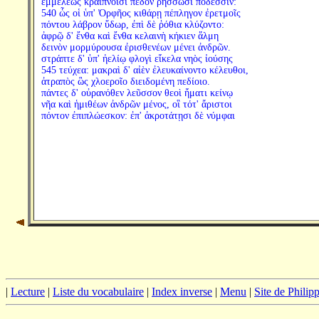
ἐμμελέως κραιπνοῖσι πέδον ῥήσσωσι πόδεσσιν:
540 ὧς οἱ ὑπ' Ὀρφῆος κιθάρῃ πέπληγον ἐρετμοῖς
πόντου λάβρον ὕδωρ, ἐπὶ δὲ ῥόθια κλύζοντο:
ἀφρῷ δ' ἔνθα καὶ ἔνθα κελαινὴ κήκιεν ἅλμη
δεινὸν μορμύρουσα ἐρισθενέων μένει ἀνδρῶν.
στράπτε δ' ὑπ' ἠελίῳ φλογὶ εἴκελα νηὸς ἰούσης
545 τεύχεα: μακραὶ δ' αἰὲν ἐλευκαίνοντο κέλευθοι,
ἀτραπὸς ὣς χλοεροῖο διειδομένη πεδίοιο.
πάντες δ' οὐρανόθεν λεῦσσον θεοὶ ἤματι κείνῳ
νῆα καὶ ἡμιθέων ἀνδρῶν μένος, οἳ τότ' ἄριστοι
πόντον ἐπιπλώεσκον: ἐπ' ἀκροτάτῃσι δὲ νύμφαι
|
Lecture
|
Liste du vocabulaire
|
Index inverse
|
Menu
|
Site de Phili