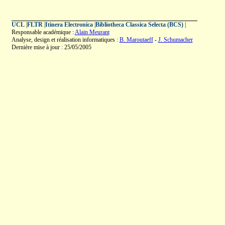
UCL
|
FLTR
|
Itinera Electronica
|
Bibliotheca Classica Selecta (BCS)
|
Responsable académique :
Alain Meurant
Analyse, design et réalisation informatiques :
B. Maroutaeff
-
J. Schumacher
Dernière mise à jour : 25/05/2005