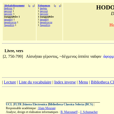
Alphabétiquement
[
«
»
]
Fréquences
[
«
»
]
HODO
ἄφθιτον
2
1
ἀφήσω
ἀφνειοὶ
1
1
ἀφνειοὶ
D
ἀφνειόν
1
1
ἀφνειόν
ἀφορμηθεῖεν 1
1 ἀφορμηθεῖεν
ἀφραδίῃ
1
1
ἀφραδίῃ
ἀφραίνοντα
1
1
ἀφραίνοντα
Ho
Ἀφροδίτη
1
1
Ἀφροδίτη
Livre, vers
[2, 750-799]
Αἰσυήταο
γέροντος,
~δέγμενος
ὁππότε
ναῦφιν
ἀφορμ
|
Lecture
|
Liste du vocabulaire
|
Index inverse
|
Menu
|
Bibliotheca C
UCL
|
FLTR
|
Itinera Electronica
|
Bibliotheca Classica Selecta (BCS)
|
Responsable académique :
Alain Meurant
Analyse, design et réalisation informatiques :
B. Maroutaeff
-
J. Schumacher