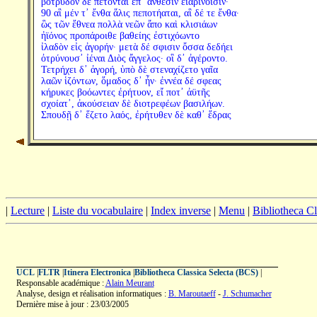
βοτρυδὸν δὲ πέτονται ἐπ᾽ ἄνθεσιν εἰαρινοῖσιν·
90 αἳ μέν τ᾽ ἔνθα ἅλις πεποτήαται, αἳ δέ τε ἔνθα·
ὣς τῶν ἔθνεα πολλὰ νεῶν ἄπο καὶ κλισιάων
ἠϊόνος προπάροιθε βαθείης ἐστιχόωντο
ἰλαδὸν εἰς ἀγορήν· μετὰ δέ σφισιν ὄσσα δεδήει
ὀτρύνουσ᾽ ἰέναι Διὸς ἄγγελος· οἳ δ᾽ ἀγέροντο.
Τετρήχει δ᾽ ἀγορή, ὑπὸ δὲ στεναχίζετο γαῖα
λαῶν ἱζόντων, ὅμαδος δ᾽ ἦν· ἐννέα δέ σφεας
κήρυκες βοόωντες ἐρήτυον, εἴ ποτ᾽ ἀϋτῆς
σχοίατ᾽, ἀκούσειαν δὲ διοτρεφέων βασιλήων.
Σπουδῇ δ᾽ ἕζετο λαός, ἐρήτυθεν δὲ καθ᾽ ἕδρας
|
Lecture
|
Liste du vocabulaire
|
Index inverse
|
Menu
|
Bibliotheca C
UCL
|
FLTR
|
Itinera Electronica
|
Bibliotheca Classica Selecta (BCS)
|
Responsable académique :
Alain Meurant
Analyse, design et réalisation informatiques :
B. Maroutaeff
-
J. Schumacher
Dernière mise à jour : 23/03/2005