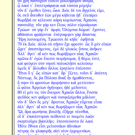
οὐ χρὴ παννύχιον εὕδειν βουληφόρον ἄνδρα,
ᾧ λαοί τ᾽ ἐπιτετράφαται καὶ τόσσα μέμηλε·
νῦν δ᾽ ἐμέθεν ξύνες ὦκα· Διὸς δέ τοι ἄγγελός εἰμι,
ὃς σεῦ ἄνευθεν ἐὼν μέγα κήδεται ἠδ᾽ ἐλεαίρει·
θωρῆξαί σε κέλευσε κάρη κομόωντας Ἀχαιοὺς
πανσυδίῃ· νῦν γάρ κεν ἕλοις πόλιν εὐρυάγυιαν
Τρώων· οὐ γὰρ ἔτ᾽ ἀμφὶς Ὀλύμπια δώματ᾽ ἔχοντες
ἀθάνατοι φράζονται· ἐπέγναμψεν γὰρ ἅπαντας
Ἥρη λισσομένη, Τρώεσσι δὲ κήδε᾽ ἐφῆπται
70 ἐκ Διός· ἀλλὰ σὺ σῇσιν ἔχε φρεσίν· ὣς ὃ μὲν εἰπὼν
ᾤχετ᾽ ἀποπτάμενος, ἐμὲ δὲ γλυκὺς ὕπνος ἀνῆκεν.
Ἀλλ᾽ ἄγετ᾽ αἴ κέν πως θωρήξομεν υἷας Ἀχαιῶν·
πρῶτα δ᾽ ἐγὼν ἔπεσιν πειρήσομαι, ἣ θέμις ἐστί,
καὶ φεύγειν σὺν νηυσὶ πολυκλήϊσι κελεύσω·
ὑμεῖς δ᾽ ἄλλοθεν ἄλλος ἐρητύειν ἐπέεσσιν.
Ἤτοι ὅ γ᾽ ὣς εἰπὼν κατ᾽ ἄρ᾽ ἕζετο, τοῖσι δ᾽ ἀνέστη
Νέστωρ, ὅς ῥα Πύλοιο ἄναξ ἦν ἠμαθόεντος,
ὅ σφιν ἐὺ φρονέων ἀγορήσατο καὶ μετέειπεν·
ὦ φίλοι Ἀργείων ἡγήτορες ἠδὲ μέδοντες
80 εἰ μέν τις τὸν ὄνειρον Ἀχαιῶν ἄλλος ἔνισπε
ψεῦδός κεν φαῖμεν καὶ νοσφιζοίμεθα μᾶλλον·
νῦν δ᾽ ἴδεν ὃς μέγ᾽ ἄριστος Ἀχαιῶν εὔχεται εἶναι·
ἀλλ᾽ ἄγετ᾽ αἴ κέν πως θωρήξομεν υἷας Ἀχαιῶν.
Ὣς ἄρα φωνήσας βουλῆς ἐξῆρχε νέεσθαι,
οἳ δ᾽ ἐπανέστησαν πείθοντό τε ποιμένι λαῶν
σκηπτοῦχοι βασιλῆες· ἐπεσσεύοντο δὲ λαοί.
Ἠΰτε ἔθνεα εἶσι μελισσάων ἁδινάων
πέτρης ἐκ γλαφυρῆς αἰεὶ νέον ἐρχομενάων,