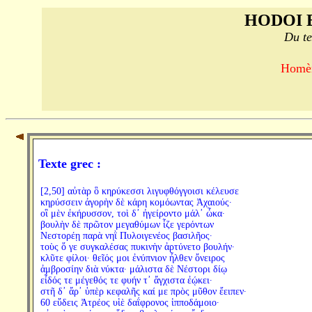
HODOI 
Du te
Homère
Texte grec :
[2,50] αὐτὰρ ὃ κηρύκεσσι λιγυφθόγγοισι κέλευσε
κηρύσσειν ἀγορὴν δὲ κάρη κομόωντας Ἀχαιούς·
οἳ μὲν ἐκήρυσσον, τοὶ δ᾽ ἠγείροντο μάλ᾽ ὦκα·
βουλὴν δὲ πρῶτον μεγαθύμων ἷζε γερόντων
Νεστορέῃ παρὰ νηῒ Πυλοιγενέος βασιλῆος·
τοὺς ὅ γε συγκαλέσας πυκινὴν ἀρτύνετο βουλήν·
κλῦτε φίλοι· θεῖός μοι ἐνύπνιον ἦλθεν ὄνειρος
ἀμβροσίην διὰ νύκτα· μάλιστα δὲ Νέστορι δίῳ
εἶδός τε μέγεθός τε φυήν τ᾽ ἄγχιστα ἐῴκει·
στῆ δ᾽ ἄρ᾽ ὑπὲρ κεφαλῆς καί με πρὸς μῦθον ἔειπεν·
60 εὕδεις Ἀτρέος υἱὲ δαΐφρονος ἱπποδάμοιο·