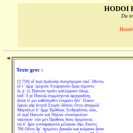
HODOI 
Du te
Homère
Texte grec :
[2,750] οἳ περὶ Δωδώνην δυσχείμερον οἰκί᾽ ἔθεντο,
οἵ τ᾽ ἀμφ᾽ ἱμερτὸν Τιταρησσὸν ἔργα νέμοντο
ὅς ῥ᾽ ἐς Πηνειὸν προΐει καλλίρροον ὕδωρ,
οὐδ᾽ ὅ γε Πηνειῷ συμμίσγεται ἀργυροδίνῃ,
ἀλλά τέ μιν καθύπερθεν ἐπιρρέει ἠΰτ᾽ ἔλαιον·
ὅρκου γὰρ δεινοῦ Στυγὸς ὕδατός ἐστιν ἀπορρώξ.
Μαγνήτων δ᾽ ἦρχε Πρόθοος Τενθρηδόνος υἱός,
οἳ περὶ Πηνειὸν καὶ Πήλιον εἰνοσίφυλλον
ναίεσκον· τῶν μὲν Πρόθοος θοὸς ἡγεμόνευε,
τῷ δ᾽ ἅμα τεσσαράκοντα μέλαιναι νῆες ἕποντο.
760 Οὗτοι ἄρ᾽ ἡγεμόνες Δαναῶν καὶ κοίρανοι ἦσαν·