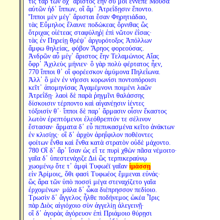
τίς τὰρ τῶν ὄχ᾽ ἄριστος ἔην σύ μοι ἔννεπε Μοῦσα
αὐτῶν ἠδ᾽ ἵππων, οἳ ἅμ᾽ Ἀτρεΐδῃσιν ἕποντο.
Ἵπποι μὲν μέγ᾽ ἄρισται ἔσαν Φηρητιάδαο,
τὰς Εὔμηλος ἔλαυνε ποδώκεας ὄρνιθας ὣς
ὄτριχας οἰέτεας σταφύληῥ| ἐπὶ νῶτον ἐΐσας·
τὰς ἐν Πηρείῃ θρέψ᾽ ἀργυρότοξος Ἀπόλλων
ἄμφω θηλείας, φόβον Ἄρηος φορεούσας.
Ἀνδρῶν αὖ μέγ᾽ ἄριστος ἔην Τελαμώνιος Αἴας
ὄφρ᾽ Ἀχιλεὺς μήνιεν· ὃ γὰρ πολὺ φέρτατος ἦεν,
770 ἵπποι θ᾽ οἳ φορέεσκον ἀμύμονα Πηλεΐωνα.
Ἀλλ᾽ ὃ μὲν ἐν νήεσσι κορωνίσι ποντοπόροισι
κεῖτ᾽ ἀπομηνίσας Ἀγαμέμνονι ποιμένι λαῶν
Ἀτρεΐδῃ· λαοὶ δὲ παρὰ ῥηγμῖνι θαλάσσης
δίσκοισιν τέρποντο καὶ αἰγανέῃσιν ἱέντες
τόξοισίν θ᾽· ἵπποι δὲ παρ᾽ ἅρμασιν οἷσιν ἕκαστος
λωτὸν ἐρεπτόμενοι ἐλεόθρεπτόν τε σέλινον
ἕστασαν· ἅρματα δ᾽ εὖ πεπυκασμένα κεῖτο ἀνάκτων
ἐν κλισίῃς· οἳ δ᾽ ἀρχὸν ἀρηΐφιλον ποθέοντες
φοίτων ἔνθα καὶ ἔνθα κατὰ στρατὸν οὐδὲ μάχοντο.
780 Οἳ δ᾽ ἄρ᾽ ἴσαν ὡς εἴ τε πυρὶ χθὼν πᾶσα νέμοιτο·
γαῖα δ᾽ ὑπεστενάχιζε Διὶ ὣς τερπικεραύνῳ
χωομένῳ ὅτε τ᾽ ἀμφὶ Τυφωέϊ γαῖαν
ἱμάσσῃ
εἰν Ἀρίμοις, ὅθι φασὶ Τυφωέος ἔμμεναι εὐνάς·
ὣς ἄρα τῶν ὑπὸ ποσσὶ μέγα στεναχίζετο γαῖα
ἐρχομένων· μάλα δ᾽ ὦκα διέπρησσον πεδίοιο.
Τρωσὶν δ᾽ ἄγγελος ἦλθε ποδήνεμος ὠκέα Ἶρις
πὰρ Διὸς αἰγιόχοιο σὺν ἀγγελίῃ ἀλεγεινῇ·
οἳ δ᾽ ἀγορὰς ἀγόρευον ἐπὶ Πριάμοιο θύρῃσι