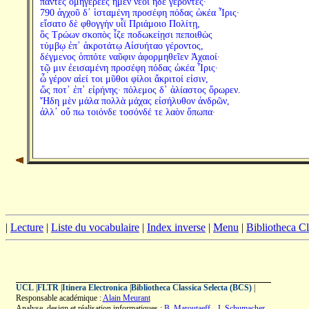
πάντες ὁμηγερέες ἠμὲν νέοι ἠδὲ γέροντες·
790 ἀγχοῦ δ᾽ ἱσταμένη προσέφη πόδας ὠκέα Ἶρις·
εἴσατο δὲ φθογγὴν υἷϊ Πριάμοιο Πολίτῃ,
ὃς Τρώων σκοπὸς ἷζε ποδωκείῃσι πεποιθὼς
τύμβῳ ἐπ᾽ ἀκροτάτῳ Αἰσυήταο γέροντος,
δέγμενος ὁππότε ναῦφιν ἀφορμηθεῖεν Ἀχαιοί·
τῷ μιν ἐεισαμένη προσέφη πόδας ὠκέα Ἶρις·
ὦ γέρον αἰεί τοι μῦθοι φίλοι ἄκριτοί εἰσιν,
ὥς ποτ᾽ ἐπ᾽ εἰρήνης· πόλεμος δ᾽ ἀλίαστος ὄρωρεν.
Ἤδη μὲν μάλα πολλὰ μάχας εἰσήλυθον ἀνδρῶν,
ἀλλ᾽ οὔ πω τοιόνδε τοσόνδέ τε λαὸν ὄπωπα·
|
Lecture
|
Liste du vocabulaire
|
Index inverse
|
Menu
|
Bibliotheca C
UCL
|
FLTR
|
Itinera Electronica
|
Bibliotheca Classica Selecta (BCS)
|
Responsable académique :
Alain Meurant
Analyse, design et réalisation informatiques :
B. Maroutaeff
-
J. Schumacher