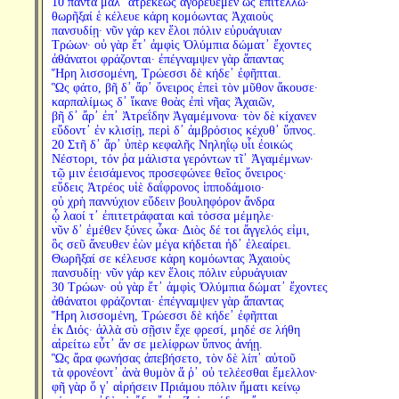
10 πάντα μάλ᾽ ἀτρεκέως ἀγορευέμεν ὡς ἐπιτέλλω·
θωρῆξαί ἑ κέλευε κάρη κομόωντας Ἀχαιοὺς
πανσυδίῃ· νῦν γάρ κεν ἕλοι πόλιν εὐρυάγυιαν
Τρώων· οὐ γὰρ ἔτ᾽ ἀμφὶς Ὀλύμπια δώματ᾽ ἔχοντες
ἀθάνατοι φράζονται· ἐπέγναμψεν γὰρ ἅπαντας
Ἥρη λισσομένη, Τρώεσσι δὲ κήδε᾽ ἐφῆπται.
Ὣς φάτο, βῆ δ᾽ ἄρ᾽ ὄνειρος ἐπεὶ τὸν μῦθον ἄκουσε·
καρπαλίμως δ᾽ ἵκανε θοὰς ἐπὶ νῆας Ἀχαιῶν,
βῆ δ᾽ ἄρ᾽ ἐπ᾽ Ἀτρεΐδην Ἀγαμέμνονα· τὸν δὲ κίχανεν
εὕδοντ᾽ ἐν κλισίῃ, περὶ δ᾽ ἀμβρόσιος κέχυθ᾽ ὕπνος.
20 Στῆ δ᾽ ἄρ᾽ ὑπὲρ κεφαλῆς Νηληΐῳ υἷι ἐοικώς
Νέστορι, τόν ῥα μάλιστα γερόντων τῖ᾽ Ἀγαμέμνων·
τῷ μιν ἐεισάμενος προσεφώνεε θεῖος ὄνειρος·
εὕδεις Ἀτρέος υἱὲ δαΐφρονος ἱπποδάμοιο·
οὐ χρὴ παννύχιον εὕδειν βουληφόρον ἄνδρα
ᾧ λαοί τ᾽ ἐπιτετράφαται καὶ τόσσα μέμηλε·
νῦν δ᾽ ἐμέθεν ξύνες ὦκα· Διὸς δέ τοι ἄγγελός εἰμι,
ὃς σεῦ ἄνευθεν ἐὼν μέγα κήδεται ἠδ᾽ ἐλεαίρει.
Θωρῆξαί σε κέλευσε κάρη κομόωντας Ἀχαιοὺς
πανσυδίῃ· νῦν γάρ κεν ἕλοις πόλιν εὐρυάγυιαν
30 Τρώων· οὐ γὰρ ἔτ᾽ ἀμφὶς Ὀλύμπια δώματ᾽ ἔχοντες
ἀθάνατοι φράζονται· ἐπέγναμψεν γὰρ ἅπαντας
Ἥρη λισσομένη, Τρώεσσι δὲ κήδε᾽ ἐφῆπται
ἐκ Διός· ἀλλὰ σὺ σῇσιν ἔχε φρεσί, μηδέ σε λήθη
αἱρείτω εὖτ᾽ ἄν σε μελίφρων ὕπνος ἀνήῃ.
Ὣς ἄρα φωνήσας ἀπεβήσετο, τὸν δὲ λίπ᾽ αὐτοῦ
τὰ φρονέοντ᾽ ἀνὰ θυμὸν ἅ ῥ᾽ οὐ τελέεσθαι ἔμελλον·
φῆ γὰρ ὅ γ᾽ αἱρήσειν Πριάμου πόλιν ἤματι κείνῳ