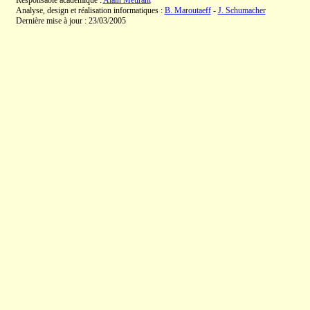
Responsable académique :
Alain Meurant
Analyse, design et réalisation informatiques :
B. Maroutaeff
-
J. Schumacher
Dernière mise à jour : 23/03/2005