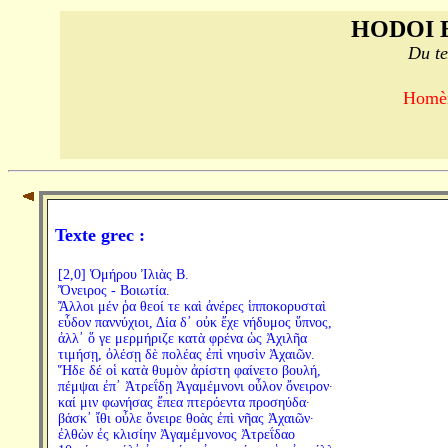
HODOI 
Du te
Homère
Texte grec :
[2,0] Ὁμήρου Ἰλιὰς Β.
Ὄνειρος - Βοιωτία.
Ἄλλοι μέν ῥα θεοί τε καὶ ἀνέρες ἱπποκορυσταὶ
εὗδον παννύχιοι, Δία δ᾽ οὐκ ἔχε νήδυμος ὕπνος,
ἀλλ᾽ ὅ γε μερμήριζε κατὰ φρένα ὡς Ἀχιλῆα
τιμήσῃ, ὀλέσῃ δὲ πολέας ἐπὶ νηυσὶν Ἀχαιῶν.
Ἥδε δέ οἱ κατὰ θυμὸν ἀρίστη φαίνετο βουλή,
πέμψαι ἐπ᾽ Ἀτρεΐδῃ Ἀγαμέμνονι οὖλον ὄνειρον·
καί μιν φωνήσας ἔπεα πτερόεντα προσηύδα·
βάσκ᾽ ἴθι οὖλε ὄνειρε θοὰς ἐπὶ νῆας Ἀχαιῶν·
ἐλθὼν ἐς κλισίην Ἀγαμέμνονος Ἀτρεΐδαο