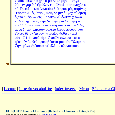
νήπιος, οὐδὲ τὰ ᾔδη ἅ ῥα Ζεὺς μήδετο ἔργα·
θήσειν γὰρ ἔτ᾽ ἔμελλεν ἐπ᾽ ἄλγεά τε στοναχάς τε
40 Τρωσί τε καὶ Δαναοῖσι διὰ κρατερὰς ὑσμίνας.
Ἔγρετο δ᾽ ἐξ ὕπνου, θείη δέ μιν ἀμφέχυτ᾽ ὀμφή·
ἕζετο δ᾽ ὀρθωθείς, μαλακὸν δ᾽ ἔνδυνε χιτῶνα
καλὸν νηγάτεον, περὶ δὲ μέγα βάλλετο φᾶρος·
ποσσὶ δ᾽ ὑπὸ λιπαροῖσιν ἐδήσατο καλὰ πέδιλα,
ἀμφὶ δ᾽ ἄρ᾽ ὤμοισιν βάλετο ξίφος ἀργυρόηλον·
εἵλετο δὲ σκῆπτρον πατρώϊον ἄφθιτον αἰεὶ
σὺν τῷ ἔβη κατὰ νῆας Ἀχαιῶν χαλκοχιτώνων·
ἠὼς μέν ῥα θεὰ προσεβήσετο μακρὸν Ὄλυμπον
Ζηνὶ φόως ἐρέουσα καὶ ἄλλοις ἀθανάτοισιν·
|
Lecture
|
Liste du vocabulaire
|
Index inverse
|
Menu
|
Bibliotheca C
UCL
|
FLTR
|
Itinera Electronica
|
Bibliotheca Classica Selecta (BCS)
|