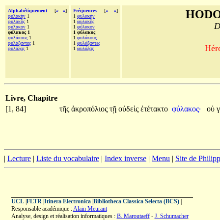
Alphabétiquement
[
«
»
]
Fréquences
[
«
»
]
HODO
φυλακήν
1
1
φυλακήν
φυλακῆς
1
1
φυλακῆς
D
φύλακον
1
1
φύλακον
φύλακος 1
1 φύλακος
φυλάκους
1
1
φυλάκους
φυλάξαντες
1
1
φυλάξαντες
Héro
φυλάξας
1
1
φυλάξας
Livre, Chapitre
[1, 84]
τῆς
ἀκροπόλιος
τῇ
οὐδεὶς
ἐτέτακτο
φύλακος·
οὐ
|
Lecture
|
Liste du vocabulaire
|
Index inverse
|
Menu
|
Site de Phili
UCL
|
FLTR
|
Itinera Electronica
|
Bibliotheca Classica Selecta (BCS)
|
Responsable académique :
Alain Meurant
Analyse, design et réalisation informatiques :
B. Maroutaeff
-
J. Schumacher