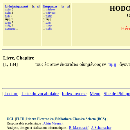
Alphabétiquement
[
«
»
]
Fréquences
[
«
»
]
HODO
τιμᾶν
2
1
τιθεῖσαν
τιμὰς
3
1
τιθέντας
D
τιμὴ
1
1
τίκτει
τιμῇ 1
1 τιμῇ
τιμὴν
1
1
τιμὴ
τιμῆς
1
1
τιμὴν
Héro
τιμήσασα
1
1
τιμῆς
Livre, Chapitre
[1, 134]
τοὺς
ἑωυτῶν
ἑκαστάτω
οἰκημένους
ἐν
τιμῇ
ἄγοντ
|
Lecture
|
Liste du vocabulaire
|
Index inverse
|
Menu
|
Site de Phili
UCL
|
FLTR
|
Itinera Electronica
|
Bibliotheca Classica Selecta (BCS)
|
Responsable académique :
Alain Meurant
Analyse, design et réalisation informatiques :
B. Maroutaeff
-
J. Schumacher