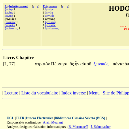
Alphabétiquement
[
«
»
]
Fréquences
[
«
»
]
HODO
ξεινίην
1
1
ξεινίην
ξεινίης
1
1
ξεινίης
D
ξεινικὰ
1
1
ξεινικὰ
ξεινικός 1
1 ξεινικός
ξεινικοὺς
1
1
ξεινικοὺς
ξεινικῶν
1
1
ξεινικῶν
Héro
ξεινίσαντες
1
1
ξεινίσαντες
Livre, Chapitre
[1, 77]
στρατὸν
Πέρσῃσι,
ὃς
ἦν
αὐτοῦ
ξεινικός,
πάντα
ἀπ
|
Lecture
|
Liste du vocabulaire
|
Index inverse
|
Menu
|
Site de Phili
UCL
|
FLTR
|
Itinera Electronica
|
Bibliotheca Classica Selecta (BCS)
|
Responsable académique :
Alain Meurant
Analyse, design et réalisation informatiques :
B. Maroutaeff
-
J. Schumacher