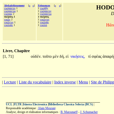
Alphabétiquement
[
«
»
]
Fréquences
[
«
»
]
HODO
νικήσαντες
1
1
νικηθῇς
νικήσαντος
1
1
νικήσαντες
D
νικήσας
2
1
νικήσαντος
νικήσεις 1
1 νικήσεις
νικῶν
2
1
νικῶντες
νικῶντες
1
1
νικῶσάν
Héro
νικῶσάν
1
1
νικῶσι
Livre, Chapitre
[1, 71]
οὐδέν.
τοῦτο
μὲν
δή,
εἰ
νικήσεις,
τί
σφέας
ἀπαιρή
|
Lecture
|
Liste du vocabulaire
|
Index inverse
|
Menu
|
Site de Phili
UCL
|
FLTR
|
Itinera Electronica
|
Bibliotheca Classica Selecta (BCS)
|
Responsable académique :
Alain Meurant
Analyse, design et réalisation informatiques :
B. Maroutaeff
-
J. Schumacher