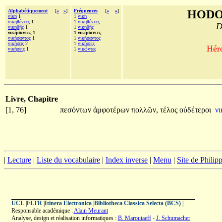
Alphabétiquement
[
«
»
]
Fréquences
[
«
»
]
HODO
νίκη
1
1
νίκη
νικηθέντες
1
1
νικηθέντες
D
νικηθῇς
1
1
νικηθῇς
νικήσαντες 1
1 νικήσαντες
νικήσαντος
1
1
νικήσαντος
νικήσας
2
1
νικήσεις
Héro
νικήσεις
1
1
νικῶντες
Livre, Chapitre
[1, 76]
πεσόντων
ἀμφοτέρων
πολλῶν,
τέλος
οὐδέτεροι
ν
|
Lecture
|
Liste du vocabulaire
|
Index inverse
|
Menu
|
Site de Phili
UCL
|
FLTR
|
Itinera Electronica
|
Bibliotheca Classica Selecta (BCS)
|
Responsable académique :
Alain Meurant
Analyse, design et réalisation informatiques :
B. Maroutaeff
-
J. Schumacher