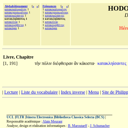
Alphabétiquement
[
«
»
]
Fréquences
[
«
»
]
HODO
κατακεκαλυμμένην
1
1
κατακεκαλυμμένην
κατακεχρυσωμένους
1
1
κατακεχρυσωμένους
D
κατακηρώσαντες
1
1
κατακηρώσαντες
κατακληίσαντες 1
1 κατακληίσαντες
κατακλίνας
1
1
κατακλίνας
κατακοιμηθέντες
1
1
κατακοιμηθέντες
Héro
κατακόψαι
1
1
κατακόψαι
Livre, Chapitre
[1, 191]
τὴν
πόλιν
διέφθειραν
ἂν
κάκιστα·
κατακληίσαντες
|
Lecture
|
Liste du vocabulaire
|
Index inverse
|
Menu
|
Site de Phili
UCL
|
FLTR
|
Itinera Electronica
|
Bibliotheca Classica Selecta (BCS)
|
Responsable académique :
Alain Meurant
Analyse, design et réalisation informatiques :
B. Maroutaeff
-
J. Schumacher