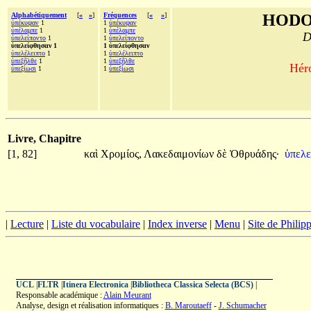
Alphabétiquement
[
«
»
]
Fréquences
[
«
»
]
HODO
ὑπέκυψαν
1
1
ὑπέκυψαν
ὑπέλαμπε
1
1
ὑπέλαμπε
D
ὑπελείποντο
1
1
ὑπελείποντο
ὑπελείφθησαν 1
1 ὑπελείφθησαν
ὑπελέλειπτο
1
1
ὑπελέλειπτο
ὑπεξῆλθε
1
1
ὑπεξῆλθε
Héro
ὑπεξίωσι
1
1
ὑπεξίωσι
Livre, Chapitre
[1, 82]
καὶ
Χρομίος,
Λακεδαιμονίων
δὲ
Ὀθρυάδης·
ὑπελ
|
Lecture
|
Liste du vocabulaire
|
Index inverse
|
Menu
|
Site de Phili
UCL
|
FLTR
|
Itinera Electronica
|
Bibliotheca Classica Selecta (BCS)
|
Responsable académique :
Alain Meurant
Analyse, design et réalisation informatiques :
B. Maroutaeff
-
J. Schumacher