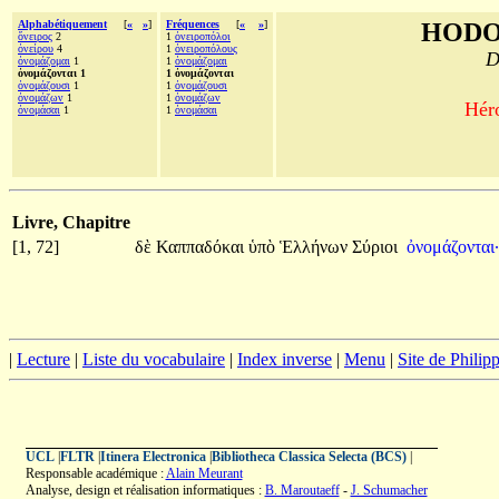
Alphabétiquement
[
«
»
]
Fréquences
[
«
»
]
HODO
ὄνειρος
2
1
ὀνειροπόλοι
ὀνείρου
4
1
ὀνειροπόλους
D
ὀνομάζομαι
1
1
ὀνομάζομαι
ὀνομάζονται 1
1 ὀνομάζονται
ὀνομάζουσι
1
1
ὀνομάζουσι
ὀνομάζων
1
1
ὀνομάζων
Héro
ὀνομάσαι
1
1
ὀνομάσαι
Livre, Chapitre
[1, 72]
δὲ
Καππαδόκαι
ὑπὸ
Ἑλλήνων
Σύριοι
ὀνομάζονται·
|
Lecture
|
Liste du vocabulaire
|
Index inverse
|
Menu
|
Site de Phili
UCL
|
FLTR
|
Itinera Electronica
|
Bibliotheca Classica Selecta (BCS)
|
Responsable académique :
Alain Meurant
Analyse, design et réalisation informatiques :
B. Maroutaeff
-
J. Schumacher