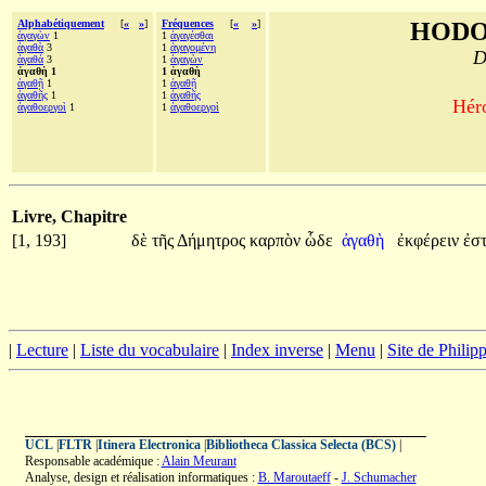
Alphabétiquement
[
«
»
]
Fréquences
[
«
»
]
HODO
ἀγαγὼν
1
1
ἀγαγέσθαι
ἀγαθὰ
3
1
ἀγαγομένη
D
ἀγαθά
3
1
ἀγαγὼν
ἀγαθὴ 1
1 ἀγαθὴ
ἀγαθῇ
1
1
ἀγαθῇ
ἀγαθῆς
1
1
ἀγαθῆς
Héro
ἀγαθοεργοὶ
1
1
ἀγαθοεργοὶ
Livre, Chapitre
[1, 193]
δὲ
τῆς
Δήμητρος
καρπὸν
ὧδε
ἀγαθὴ
ἐκφέρειν
ἐσ
|
Lecture
|
Liste du vocabulaire
|
Index inverse
|
Menu
|
Site de Phili
UCL
|
FLTR
|
Itinera Electronica
|
Bibliotheca Classica Selecta (BCS)
|
Responsable académique :
Alain Meurant
Analyse, design et réalisation informatiques :
B. Maroutaeff
-
J. Schumacher