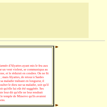
'armée d'Alyattes ayant mis le feu aux
par un vent violent, se communiqua au
, et le réduisit en cendres. On ne fit
; mais Alyattes, de retour à Sardes
sa maladie traînant en longueur, il
lter le dieu sur sa maladie, soit qu'il
it qu'elle lui eût été suggérée. Ses
e leur dit qu'elle ne leur rendrait
é le temple de Minerve qu'ils avaient
iens.