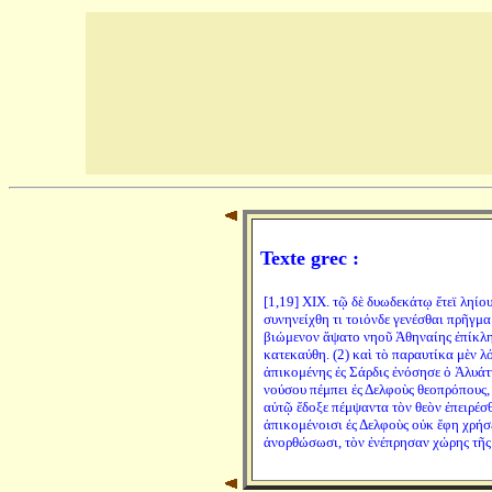
Texte grec :
[1,19] XIX. τῷ δὲ δυωδεκάτῳ ἔτεϊ ληίο
συνηνείχθη τι τοιόνδε γενέσθαι πρῆγμα
βιώμενον ἅψατο νηοῦ Ἀθηναίης ἐπίκλησ
κατεκαύθη. (2) καὶ τὸ παραυτίκα μὲν λό
ἀπικομένης ἐς Σάρδις ἐνόσησε ὁ Ἀλυάττ
νούσου πέμπει ἐς Δελφοὺς θεοπρόπους, ε
αὐτῷ ἔδοξε πέμψαντα τὸν θεὸν ἐπειρέσθα
ἀπικομένοισι ἐς Δελφοὺς οὐκ ἔφη χρήσε
ἀνορθώσωσι, τὸν ἐνέπρησαν χώρης τῆ