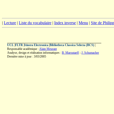
|
Lecture
|
Liste du vocabulaire
|
Index inverse
|
Menu
|
Site de Phili
UCL
|
FLTR
|
Itinera Electronica
|
Bibliotheca Classica Selecta (BCS)
|
Responsable académique :
Alain Meurant
Analyse, design et réalisation informatiques :
B. Maroutaeff
-
J. Schumacher
Dernière mise à jour : 3/03/2005