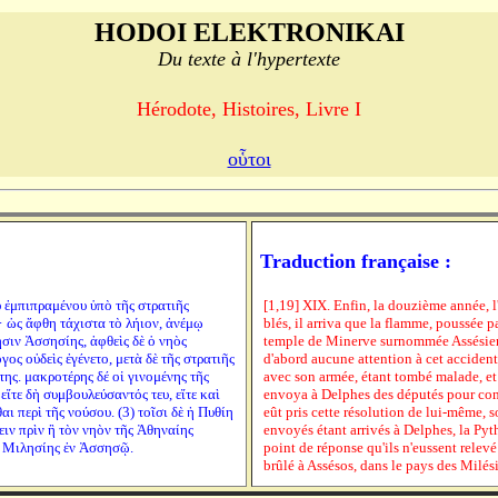
HODOI ELEKTRONIKAI
Du texte à l'hypertexte
Hérodote, Histoires, Livre I
οὗτοι
Traduction française :
υ ἐμπιπραμένου ὑπὸ τῆς στρατιῆς
[1,19] XIX. Enfin, la douzième année, l
· ὡς ἅφθη τάχιστα τὸ λήιον, ἀνέμῳ
blés, il arriva que la flamme, poussée 
ιν Ἀσσησίης, ἁφθεὶς δὲ ὁ νηὸς
temple de Minerve surnommée Assésienne
γος οὐδεὶς ἐγένετο, μετὰ δὲ τῆς στρατιῆς
d'abord aucune attention à cet accident 
ης. μακροτέρης δέ οἱ γινομένης τῆς
avec son armée, étant tombé malade, et 
ἴτε δὴ συμβουλεύσαντός τευ, εἴτε καὶ
envoya à Delphes des députés pour consu
ι περὶ τῆς νούσου. (3) τοῖσι δὲ ἡ Πυθίη
eût pris cette résolution de lui-même, so
ιν πρὶν ἢ τὸν νηὸν τῆς Ἀθηναίης
envoyés étant arrivés à Delphes, la Pythi
ς Μιλησίης ἐν Ἀσσησῷ.
point de réponse qu'ils n'eussent relev
brûlé à Assésos, dans le pays des Milés