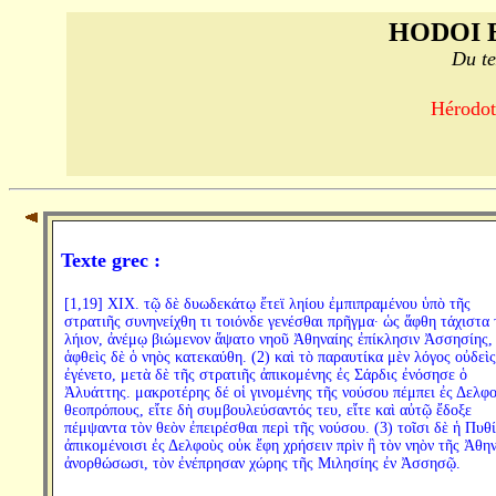
HODOI 
Du te
Hérodote
Texte grec :
[1,19] XIX. τῷ δὲ δυωδεκάτῳ ἔτεϊ ληίου ἐμπιπραμένου ὑπὸ τῆς
στρατιῆς συνηνείχθη τι τοιόνδε γενέσθαι πρῆγμα· ὡς ἅφθη τάχιστα 
λήιον, ἀνέμῳ βιώμενον ἅψατο νηοῦ Ἀθηναίης ἐπίκλησιν Ἀσσησίης,
ἁφθεὶς δὲ ὁ νηὸς κατεκαύθη. (2) καὶ τὸ παραυτίκα μὲν λόγος οὐδεὶς
ἐγένετο, μετὰ δὲ τῆς στρατιῆς ἀπικομένης ἐς Σάρδις ἐνόσησε ὁ
Ἀλυάττης. μακροτέρης δέ οἱ γινομένης τῆς νούσου πέμπει ἐς Δελφ
θεοπρόπους, εἴτε δὴ συμβουλεύσαντός τευ, εἴτε καὶ αὐτῷ ἔδοξε
πέμψαντα τὸν θεὸν ἐπειρέσθαι περὶ τῆς νούσου. (3) τοῖσι δὲ ἡ Πυθ
ἀπικομένοισι ἐς Δελφοὺς οὐκ ἔφη χρήσειν πρὶν ἢ τὸν νηὸν τῆς Ἀθη
ἀνορθώσωσι, τὸν ἐνέπρησαν χώρης τῆς Μιλησίης ἐν Ἀσσησῷ.