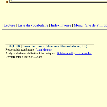
|
Lecture
|
Liste du vocabulaire
|
Index inverse
|
Menu
|
Site de Phili
UCL
|
FLTR
|
Itinera Electronica
|
Bibliotheca Classica Selecta (BCS)
|
Responsable académique :
Alain Meurant
Analyse, design et réalisation informatiques :
B. Maroutaeff
-
J. Schumacher
Dernière mise à jour : 3/03/2005