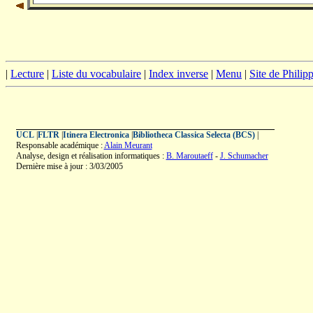
|
Lecture
|
Liste du vocabulaire
|
Index inverse
|
Menu
|
Site de Phili
UCL
|
FLTR
|
Itinera Electronica
|
Bibliotheca Classica Selecta (BCS)
|
Responsable académique :
Alain Meurant
Analyse, design et réalisation informatiques :
B. Maroutaeff
-
J. Schumacher
Dernière mise à jour : 3/03/2005