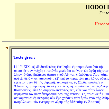
HODOI 
Du te
Hérodote
Texte grec :
[1,19] XIX. τῷ δὲ δυωδεκάτῳ ἔτεϊ ληίου ἐμπιπραμένου ὑπὸ τῆς
στρατιῆς συνηνείχθη τι τοιόνδε γενέσθαι πρῆγμα· ὡς ἅφθη τάχιστα 
λήιον, ἀνέμῳ βιώμενον ἅψατο νηοῦ Ἀθηναίης ἐπίκλησιν Ἀσσησίης,
ἁφθεὶς δὲ ὁ νηὸς κατεκαύθη. (2) καὶ τὸ παραυτίκα μὲν λόγος οὐδεὶς
ἐγένετο, μετὰ δὲ τῆς στρατιῆς ἀπικομένης ἐς Σάρδις ἐνόσησε ὁ
Ἀλυάττης. μακροτέρης δέ οἱ γινομένης τῆς νούσου πέμπει ἐς Δελφ
θεοπρόπους, εἴτε δὴ συμβουλεύσαντός τευ, εἴτε καὶ αὐτῷ ἔδοξε
πέμψαντα τὸν θεὸν ἐπειρέσθαι περὶ τῆς νούσου. (3) τοῖσι δὲ ἡ Πυθ
ἀπικομένοισι ἐς Δελφοὺς οὐκ ἔφη χρήσειν πρὶν ἢ τὸν νηὸν τῆς Ἀθη
ἀνορθώσωσι, τὸν ἐνέπρησαν χώρης τῆς Μιλησίης ἐν Ἀσσησῷ.