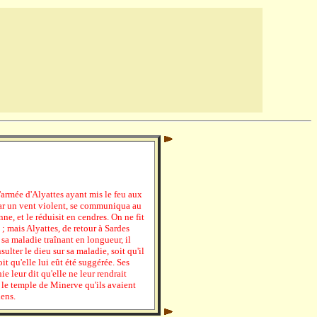
'armée d'Alyattes ayant mis le feu aux
par un vent violent, se communiqua au
, et le réduisit en cendres. On ne fit
; mais Alyattes, de retour à Sardes
sa maladie traînant en longueur, il
lter le dieu sur sa maladie, soit qu'il
it qu'elle lui eût été suggérée. Ses
e leur dit qu'elle ne leur rendrait
é le temple de Minerve qu'ils avaient
iens.