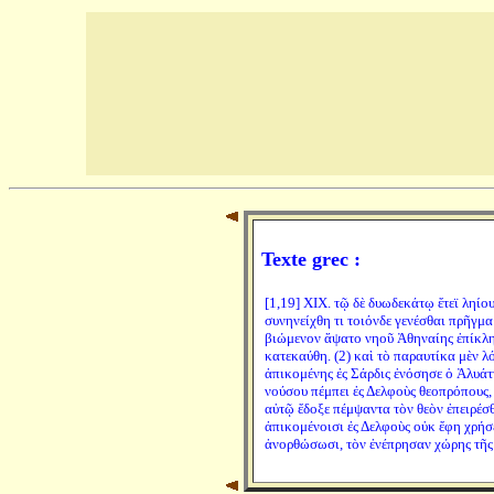
Texte grec :
[1,19] XIX. τῷ δὲ δυωδεκάτῳ ἔτεϊ ληίο
συνηνείχθη τι τοιόνδε γενέσθαι πρῆγμα
βιώμενον ἅψατο νηοῦ Ἀθηναίης ἐπίκλησ
κατεκαύθη. (2) καὶ τὸ παραυτίκα μὲν λό
ἀπικομένης ἐς Σάρδις ἐνόσησε ὁ Ἀλυάττ
νούσου πέμπει ἐς Δελφοὺς θεοπρόπους, ε
αὐτῷ ἔδοξε πέμψαντα τὸν θεὸν ἐπειρέσθα
ἀπικομένοισι ἐς Δελφοὺς οὐκ ἔφη χρήσε
ἀνορθώσωσι, τὸν ἐνέπρησαν χώρης τῆ