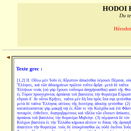
HODOI 
Du te
Hérodote
Texte grec :
[1,2] II. Οὕτω μὲν Ἰοῦν ἐς Αἴγυπτον ἀπικέσθαι λέγουσι Πέρσαι, οὐ
Ἕλληνες, καὶ τῶν ἀδικημάτων πρῶτον τοῦτο ἄρξαι· μετὰ δὲ ταῦτα
Ἑλλήνων τινάς (οὐ γὰρ ἔχουσι τοὔνομα ἀπηγήσασθαι) φασὶ τῆς Φοι
ἐς Τύρον προσσχόντας ἁρπάσαι τοῦ βασιλέος τὴν θυγατέρα Εὐρώπη
εἴησαν δ᾽ ἄν οὗτοι Κρῆτες. ταῦτα μὲν δὴ ἴσα πρὸς ἴσα σφι γενέσθαι
μετὰ δὲ ταῦτα Ἕλληνας αἰτίους τῆς δευτέρης ἀδικίης γενέσθαι· (2)
καταπλώσαντας γὰρ μακρῇ νηί ἐς Αἶάν τε τὴν Κολχίδα καὶ ἐπὶ Φᾶσι
ποταμόν, ἐνθεῦτεν, διαπρηξαμένους καὶ τἄλλα τῶν εἵνεκεν ἀπίκατο,
ἁρπάσαι τοῦ βασιλέος τὴν θυγατέρα Μηδείην. (3) πέμψαντά δὲ τὸν
Κόλχων βασιλέα ἐς τὴν Ἑλλάδα κήρυκα αἰτέειν τε δίκας τῆς ἁρπαγῆ
ἀπαιτέειν τὴν θυγατέρα. τοὺς δὲ ὑποκρίνασθαι ὡς οὐδὲ ἐκεῖνοι Ἰοῦς