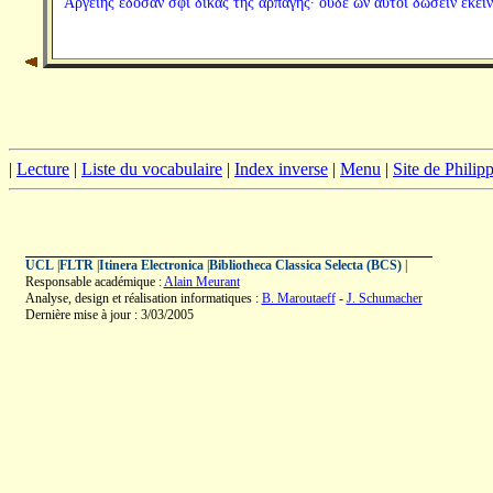
Ἀργείης ἔδοσάν σφι δίκας τῆς ἁρπαγῆς· οὐδὲ ὤν αὐτοὶ δώσειν ἐκείν
|
Lecture
|
Liste du vocabulaire
|
Index inverse
|
Menu
|
Site de Phili
UCL
|
FLTR
|
Itinera Electronica
|
Bibliotheca Classica Selecta (BCS)
|
Responsable académique :
Alain Meurant
Analyse, design et réalisation informatiques :
B. Maroutaeff
-
J. Schumacher
Dernière mise à jour : 3/03/2005