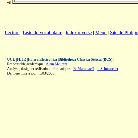
|
Lecture
|
Liste du vocabulaire
|
Index inverse
|
Menu
|
Site de Phili
UCL
|
FLTR
|
Itinera Electronica
|
Bibliotheca Classica Selecta (BCS)
|
Responsable académique :
Alain Meurant
Analyse, design et réalisation informatiques :
B. Maroutaeff
-
J. Schumacher
Dernière mise à jour : 3/03/2005