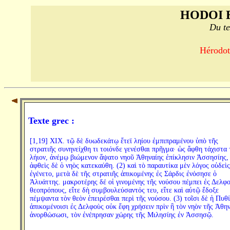
HODOI 
Du te
Hérodote
Texte grec :
[1,19] XIX. τῷ δὲ δυωδεκάτῳ ἔτεϊ ληίου ἐμπιπραμένου ὑπὸ τῆς
στρατιῆς συνηνείχθη τι τοιόνδε γενέσθαι πρῆγμα· ὡς ἅφθη τάχιστα 
λήιον, ἀνέμῳ βιώμενον ἅψατο νηοῦ Ἀθηναίης ἐπίκλησιν Ἀσσησίης,
ἁφθεὶς δὲ ὁ νηὸς κατεκαύθη. (2) καὶ τὸ παραυτίκα μὲν λόγος οὐδεὶς
ἐγένετο, μετὰ δὲ τῆς στρατιῆς ἀπικομένης ἐς Σάρδις ἐνόσησε ὁ
Ἀλυάττης. μακροτέρης δέ οἱ γινομένης τῆς νούσου πέμπει ἐς Δελφ
θεοπρόπους, εἴτε δὴ συμβουλεύσαντός τευ, εἴτε καὶ αὐτῷ ἔδοξε
πέμψαντα τὸν θεὸν ἐπειρέσθαι περὶ τῆς νούσου. (3) τοῖσι δὲ ἡ Πυθ
ἀπικομένοισι ἐς Δελφοὺς οὐκ ἔφη χρήσειν πρὶν ἢ τὸν νηὸν τῆς Ἀθη
ἀνορθώσωσι, τὸν ἐνέπρησαν χώρης τῆς Μιλησίης ἐν Ἀσσησῷ.