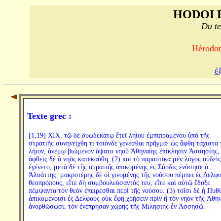
HODOI 
Du te
Hérodote
ἐ
Texte grec :
[1,19] XIX. τῷ δὲ δυωδεκάτῳ ἔτεϊ ληίου ἐμπιπραμένου ὑπὸ τῆς
στρατιῆς συνηνείχθη τι τοιόνδε γενέσθαι πρῆγμα· ὡς ἅφθη τάχιστα 
λήιον, ἀνέμῳ βιώμενον ἅψατο νηοῦ Ἀθηναίης ἐπίκλησιν Ἀσσησίης,
ἁφθεὶς δὲ ὁ νηὸς κατεκαύθη. (2) καὶ τὸ παραυτίκα μὲν λόγος οὐδεὶς
ἐγένετο, μετὰ δὲ τῆς στρατιῆς ἀπικομένης ἐς Σάρδις ἐνόσησε ὁ
Ἀλυάττης. μακροτέρης δέ οἱ γινομένης τῆς νούσου πέμπει ἐς Δελφ
θεοπρόπους, εἴτε δὴ συμβουλεύσαντός τευ, εἴτε καὶ αὐτῷ ἔδοξε
πέμψαντα τὸν θεὸν ἐπειρέσθαι περὶ τῆς νούσου. (3) τοῖσι δὲ ἡ Πυθ
ἀπικομένοισι ἐς Δελφοὺς οὐκ ἔφη χρήσειν πρὶν ἢ τὸν νηὸν τῆς Ἀθη
ἀνορθώσωσι, τὸν ἐνέπρησαν χώρης τῆς Μιλησίης ἐν Ἀσσησῷ.