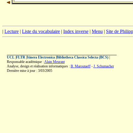
|
Lecture
|
Liste du vocabulaire
|
Index inverse
|
Menu
|
Site de Phili
UCL
|
FLTR
|
Itinera Electronica
|
Bibliotheca Classica Selecta (BCS)
|
Responsable académique :
Alain Meurant
Analyse, design et réalisation informatiques :
B. Maroutaeff
-
J. Schumacher
Dernière mise à jour : 3/03/2005