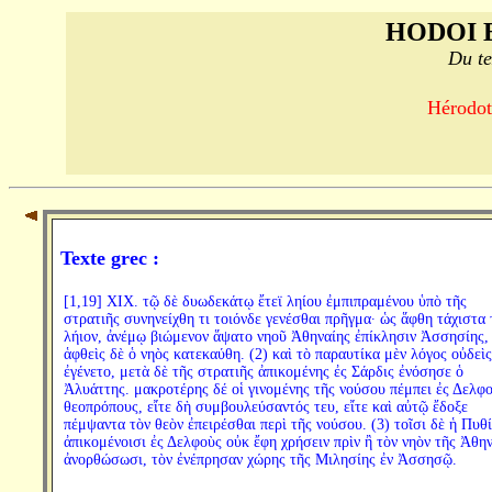
HODOI 
Du te
Hérodote
Texte grec :
[1,19] XIX. τῷ δὲ δυωδεκάτῳ ἔτεϊ ληίου ἐμπιπραμένου ὑπὸ τῆς
στρατιῆς συνηνείχθη τι τοιόνδε γενέσθαι πρῆγμα· ὡς ἅφθη τάχιστα 
λήιον, ἀνέμῳ βιώμενον ἅψατο νηοῦ Ἀθηναίης ἐπίκλησιν Ἀσσησίης,
ἁφθεὶς δὲ ὁ νηὸς κατεκαύθη. (2) καὶ τὸ παραυτίκα μὲν λόγος οὐδεὶς
ἐγένετο, μετὰ δὲ τῆς στρατιῆς ἀπικομένης ἐς Σάρδις ἐνόσησε ὁ
Ἀλυάττης. μακροτέρης δέ οἱ γινομένης τῆς νούσου πέμπει ἐς Δελφ
θεοπρόπους, εἴτε δὴ συμβουλεύσαντός τευ, εἴτε καὶ αὐτῷ ἔδοξε
πέμψαντα τὸν θεὸν ἐπειρέσθαι περὶ τῆς νούσου. (3) τοῖσι δὲ ἡ Πυθ
ἀπικομένοισι ἐς Δελφοὺς οὐκ ἔφη χρήσειν πρὶν ἢ τὸν νηὸν τῆς Ἀθη
ἀνορθώσωσι, τὸν ἐνέπρησαν χώρης τῆς Μιλησίης ἐν Ἀσσησῷ.