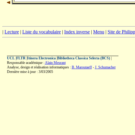
|
Lecture
|
Liste du vocabulaire
|
Index inverse
|
Menu
|
Site de Phili
UCL
|
FLTR
|
Itinera Electronica
|
Bibliotheca Classica Selecta (BCS)
|
Responsable académique :
Alain Meurant
Analyse, design et réalisation informatiques :
B. Maroutaeff
-
J. Schumacher
Dernière mise à jour : 3/03/2005