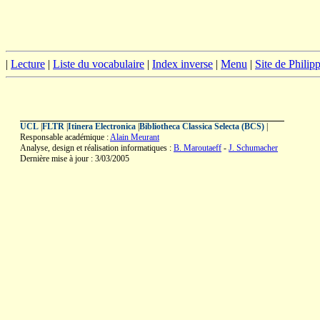
|
Lecture
|
Liste du vocabulaire
|
Index inverse
|
Menu
|
Site de Phili
UCL
|
FLTR
|
Itinera Electronica
|
Bibliotheca Classica Selecta (BCS)
|
Responsable académique :
Alain Meurant
Analyse, design et réalisation informatiques :
B. Maroutaeff
-
J. Schumacher
Dernière mise à jour : 3/03/2005