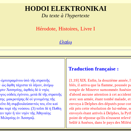
HODOI ELEKTRONIKAI
Du texte à l'hypertexte
Hérodote, Histoires, Livre I
ἐλαίῳ
Traduction française :
υ ἐμπιπραμένου ὑπὸ τῆς στρατιῆς
[1,19] XIX. Enfin, la douzième année, l
· ὡς ἅφθη τάχιστα τὸ λήιον, ἀνέμῳ
blés, il arriva que la flamme, poussée 
ιν Ἀσσησίης, ἁφθεὶς δὲ ὁ νηὸς
temple de Minerve surnommée Assésienne
γος οὐδεὶς ἐγένετο, μετὰ δὲ τῆς στρατιῆς
d'abord aucune attention à cet accident 
ης. μακροτέρης δέ οἱ γινομένης τῆς
avec son armée, étant tombé malade, et 
ἴτε δὴ συμβουλεύσαντός τευ, εἴτε καὶ
envoya à Delphes des députés pour consu
ι περὶ τῆς νούσου. (3) τοῖσι δὲ ἡ Πυθίη
eût pris cette résolution de lui-même, so
ιν πρὶν ἢ τὸν νηὸν τῆς Ἀθηναίης
envoyés étant arrivés à Delphes, la Pythi
ς Μιλησίης ἐν Ἀσσησῷ.
point de réponse qu'ils n'eussent relev
brûlé à Assésos, dans le pays des Milés