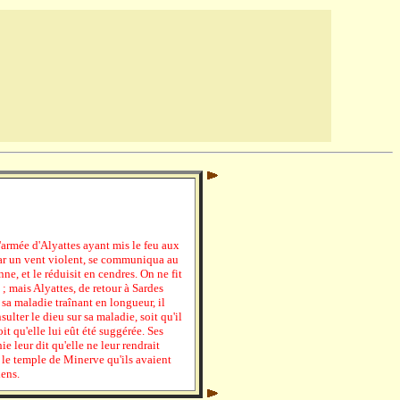
'armée d'Alyattes ayant mis le feu aux
par un vent violent, se communiqua au
, et le réduisit en cendres. On ne fit
; mais Alyattes, de retour à Sardes
sa maladie traînant en longueur, il
lter le dieu sur sa maladie, soit qu'il
it qu'elle lui eût été suggérée. Ses
e leur dit qu'elle ne leur rendrait
é le temple de Minerve qu'ils avaient
iens.