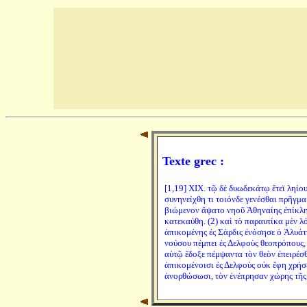
Texte grec :
[1,19] XIX. τῷ δὲ δυωδεκάτῳ ἔτεϊ ληίο
συνηνείχθη τι τοιόνδε γενέσθαι πρῆγμα
βιώμενον ἅψατο νηοῦ Ἀθηναίης ἐπίκλησ
κατεκαύθη. (2) καὶ τὸ παραυτίκα μὲν λό
ἀπικομένης ἐς Σάρδις ἐνόσησε ὁ Ἀλυάττ
νούσου πέμπει ἐς Δελφοὺς θεοπρόπους, ε
αὐτῷ ἔδοξε πέμψαντα τὸν θεὸν ἐπειρέσθα
ἀπικομένοισι ἐς Δελφοὺς οὐκ ἔφη χρήσε
ἀνορθώσωσι, τὸν ἐνέπρησαν χώρης τῆ