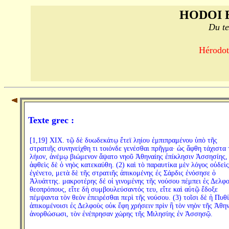
HODOI 
Du te
Hérodote
Texte grec :
[1,19] XIX. τῷ δὲ δυωδεκάτῳ ἔτεϊ ληίου ἐμπιπραμένου ὑπὸ τῆς
στρατιῆς συνηνείχθη τι τοιόνδε γενέσθαι πρῆγμα· ὡς ἅφθη τάχιστα 
λήιον, ἀνέμῳ βιώμενον ἅψατο νηοῦ Ἀθηναίης ἐπίκλησιν Ἀσσησίης,
ἁφθεὶς δὲ ὁ νηὸς κατεκαύθη. (2) καὶ τὸ παραυτίκα μὲν λόγος οὐδεὶς
ἐγένετο, μετὰ δὲ τῆς στρατιῆς ἀπικομένης ἐς Σάρδις ἐνόσησε ὁ
Ἀλυάττης. μακροτέρης δέ οἱ γινομένης τῆς νούσου πέμπει ἐς Δελφ
θεοπρόπους, εἴτε δὴ συμβουλεύσαντός τευ, εἴτε καὶ αὐτῷ ἔδοξε
πέμψαντα τὸν θεὸν ἐπειρέσθαι περὶ τῆς νούσου. (3) τοῖσι δὲ ἡ Πυθ
ἀπικομένοισι ἐς Δελφοὺς οὐκ ἔφη χρήσειν πρὶν ἢ τὸν νηὸν τῆς Ἀθη
ἀνορθώσωσι, τὸν ἐνέπρησαν χώρης τῆς Μιλησίης ἐν Ἀσσησῷ.