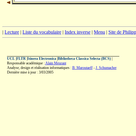
|
Lecture
|
Liste du vocabulaire
|
Index inverse
|
Menu
|
Site de Phili
UCL
|
FLTR
|
Itinera Electronica
|
Bibliotheca Classica Selecta (BCS)
|
Responsable académique :
Alain Meurant
Analyse, design et réalisation informatiques :
B. Maroutaeff
-
J. Schumacher
Dernière mise à jour : 3/03/2005