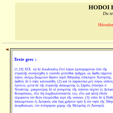
HODOI 
Du te
Hérodote
Texte grec :
[1,19] XIX. τῷ δὲ δυωδεκάτῳ ἔτεϊ ληίου ἐμπιπραμένου ὑπὸ τῆς
στρατιῆς συνηνείχθη τι τοιόνδε γενέσθαι πρῆγμα· ὡς ἅφθη τάχιστα 
λήιον, ἀνέμῳ βιώμενον ἅψατο νηοῦ Ἀθηναίης ἐπίκλησιν Ἀσσησίης,
ἁφθεὶς δὲ ὁ νηὸς κατεκαύθη. (2) καὶ τὸ παραυτίκα μὲν λόγος οὐδεὶς
ἐγένετο, μετὰ δὲ τῆς στρατιῆς ἀπικομένης ἐς Σάρδις ἐνόσησε ὁ
Ἀλυάττης. μακροτέρης δέ οἱ γινομένης τῆς νούσου πέμπει ἐς Δελφ
θεοπρόπους, εἴτε δὴ συμβουλεύσαντός τευ, εἴτε καὶ αὐτῷ ἔδοξε
πέμψαντα τὸν θεὸν ἐπειρέσθαι περὶ τῆς νούσου. (3) τοῖσι δὲ ἡ Πυθ
ἀπικομένοισι ἐς Δελφοὺς οὐκ ἔφη χρήσειν πρὶν ἢ τὸν νηὸν τῆς Ἀθη
ἀνορθώσωσι, τὸν ἐνέπρησαν χώρης τῆς Μιλησίης ἐν Ἀσσησῷ.