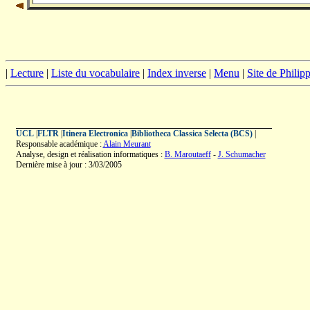
|
Lecture
|
Liste du vocabulaire
|
Index inverse
|
Menu
|
Site de Phili
UCL
|
FLTR
|
Itinera Electronica
|
Bibliotheca Classica Selecta (BCS)
|
Responsable académique :
Alain Meurant
Analyse, design et réalisation informatiques :
B. Maroutaeff
-
J. Schumacher
Dernière mise à jour : 3/03/2005