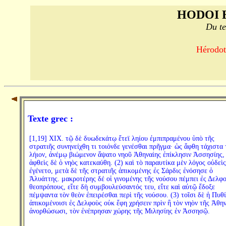
HODOI 
Du te
Hérodote
Texte grec :
[1,19] XIX. τῷ δὲ δυωδεκάτῳ ἔτεϊ ληίου ἐμπιπραμένου ὑπὸ τῆς
στρατιῆς συνηνείχθη τι τοιόνδε γενέσθαι πρῆγμα· ὡς ἅφθη τάχιστα 
λήιον, ἀνέμῳ βιώμενον ἅψατο νηοῦ Ἀθηναίης ἐπίκλησιν Ἀσσησίης,
ἁφθεὶς δὲ ὁ νηὸς κατεκαύθη. (2) καὶ τὸ παραυτίκα μὲν λόγος οὐδεὶς
ἐγένετο, μετὰ δὲ τῆς στρατιῆς ἀπικομένης ἐς Σάρδις ἐνόσησε ὁ
Ἀλυάττης. μακροτέρης δέ οἱ γινομένης τῆς νούσου πέμπει ἐς Δελφ
θεοπρόπους, εἴτε δὴ συμβουλεύσαντός τευ, εἴτε καὶ αὐτῷ ἔδοξε
πέμψαντα τὸν θεὸν ἐπειρέσθαι περὶ τῆς νούσου. (3) τοῖσι δὲ ἡ Πυθ
ἀπικομένοισι ἐς Δελφοὺς οὐκ ἔφη χρήσειν πρὶν ἢ τὸν νηὸν τῆς Ἀθη
ἀνορθώσωσι, τὸν ἐνέπρησαν χώρης τῆς Μιλησίης ἐν Ἀσσησῷ.