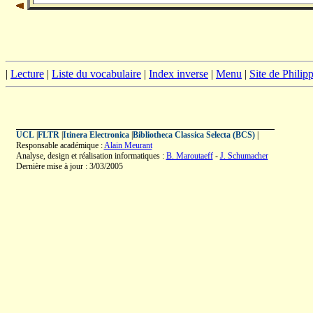
|
Lecture
|
Liste du vocabulaire
|
Index inverse
|
Menu
|
Site de Phili
UCL
|
FLTR
|
Itinera Electronica
|
Bibliotheca Classica Selecta (BCS)
|
Responsable académique :
Alain Meurant
Analyse, design et réalisation informatiques :
B. Maroutaeff
-
J. Schumacher
Dernière mise à jour : 3/03/2005