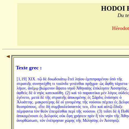
HODOI 
Du te
Hérodote
Texte grec :
[1,19] XIX. τῷ δὲ δυωδεκάτῳ ἔτεϊ ληίου ἐμπιπραμένου ὑπὸ τῆς
στρατιῆς συνηνείχθη τι τοιόνδε γενέσθαι πρῆγμα· ὡς ἅφθη τάχιστα 
λήιον, ἀνέμῳ βιώμενον ἅψατο νηοῦ Ἀθηναίης ἐπίκλησιν Ἀσσησίης,
ἁφθεὶς δὲ ὁ νηὸς κατεκαύθη. (2) καὶ τὸ παραυτίκα μὲν λόγος οὐδεὶς
ἐγένετο, μετὰ δὲ τῆς στρατιῆς ἀπικομένης ἐς Σάρδις ἐνόσησε ὁ
Ἀλυάττης. μακροτέρης δέ οἱ γινομένης τῆς νούσου πέμπει ἐς Δελφ
θεοπρόπους, εἴτε δὴ συμβουλεύσαντός τευ, εἴτε καὶ αὐτῷ ἔδοξε
πέμψαντα τὸν θεὸν ἐπειρέσθαι περὶ τῆς νούσου. (3) τοῖσι δὲ ἡ Πυθ
ἀπικομένοισι ἐς Δελφοὺς οὐκ ἔφη χρήσειν πρὶν ἢ τὸν νηὸν τῆς Ἀθη
ἀνορθώσωσι, τὸν ἐνέπρησαν χώρης τῆς Μιλησίης ἐν Ἀσσησῷ.