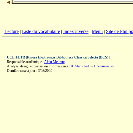
|
Lecture
|
Liste du vocabulaire
|
Index inverse
|
Menu
|
Site de Phili
UCL
|
FLTR
|
Itinera Electronica
|
Bibliotheca Classica Selecta (BCS)
|
Responsable académique :
Alain Meurant
Analyse, design et réalisation informatiques :
B. Maroutaeff
-
J. Schumacher
Dernière mise à jour : 3/03/2005