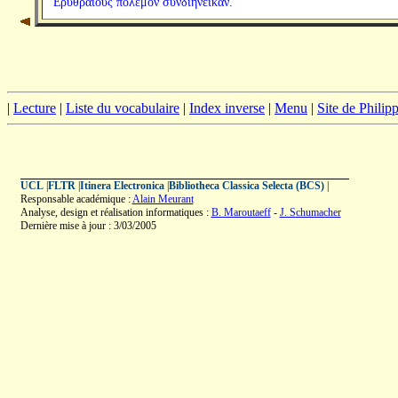
Ἐρυθραίους πόλεμον συνδιήνεικαν.
|
Lecture
|
Liste du vocabulaire
|
Index inverse
|
Menu
|
Site de Phili
UCL
|
FLTR
|
Itinera Electronica
|
Bibliotheca Classica Selecta (BCS)
|
Responsable académique :
Alain Meurant
Analyse, design et réalisation informatiques :
B. Maroutaeff
-
J. Schumacher
Dernière mise à jour : 3/03/2005