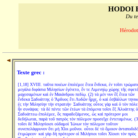
HODOI 
Du te
Hérodote
Texte grec :
[1,18] XVIII. ταῦτα ποιέων ἐπολέμεε ἔτεα ἕνδεκα, ἐν τοῖσι τρώματ
μεγάλα διφάσια Μιλησίων ἐγένετο, ἔν τε Λιμενηίῳ χώρης τῆς σφετ
μαχεσαμένων καὶ ἐν Μαιάνδρου πεδίῳ. (2) τὰ μέν νυν ἓξ ἔτεα τῶν
ἕνδεκα Σαδυάττης ὁ Ἄρδυος ἔτι Λυδῶν ἦρχε, ὁ καὶ ἐσβάλλων τηνικ
ἐς τὴν Μιλησίην τὴν στρατιήν· Σαδυάττης οὗτος γὰρ καὶ ὁ τὸν πόλ
ἦν συνάψας· τὰ δὲ πέντε τῶν ἐτέων τὰ ἑπόμενα τοῖσι ἓξ Ἀλυάττης ὁ
Σαδυάττεω ἐπολέμεε, ὃς παραδεξάμενος, ὡς καὶ πρότερον μοι
δεδήλωται, παρὰ τοῦ πατρὸς τὸν πόλεμον προσεῖχε ἐντεταμένως. (3
τοῖσι δὲ Μιλησίοισι οὐδαμοὶ Ἰώνων τὸν πόλεμον τοῦτον
συνεπελάφρυνον ὅτι μὴ Χῖοι μοῦνοι. οὗτοι δὲ τὸ ὅμοιον ἀνταποδιδ
ἐτιμώρεον· καὶ γὰρ δὴ πρότερον οἱ Μιλήσιοι τοῖσι Χίοισι τὸν πρὸς