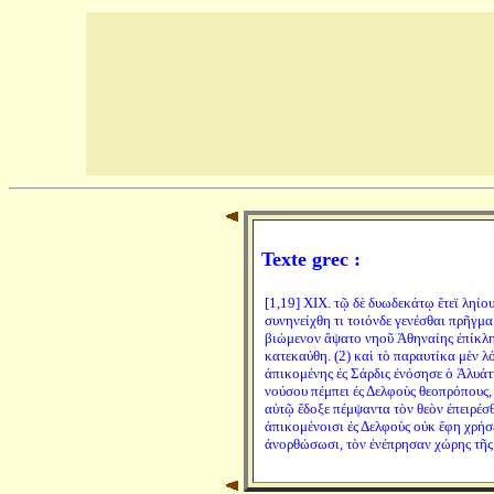
Texte grec :
[1,19] XIX. τῷ δὲ δυωδεκάτῳ ἔτεϊ ληίο
συνηνείχθη τι τοιόνδε γενέσθαι πρῆγμα
βιώμενον ἅψατο νηοῦ Ἀθηναίης ἐπίκλησ
κατεκαύθη. (2) καὶ τὸ παραυτίκα μὲν λό
ἀπικομένης ἐς Σάρδις ἐνόσησε ὁ Ἀλυάττ
νούσου πέμπει ἐς Δελφοὺς θεοπρόπους, ε
αὐτῷ ἔδοξε πέμψαντα τὸν θεὸν ἐπειρέσθα
ἀπικομένοισι ἐς Δελφοὺς οὐκ ἔφη χρήσε
ἀνορθώσωσι, τὸν ἐνέπρησαν χώρης τῆ