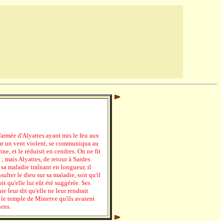
'armée d'Alyattes ayant mis le feu aux
par un vent violent, se communiqua au
, et le réduisit en cendres. On ne fit
; mais Alyattes, de retour à Sardes
sa maladie traînant en longueur, il
lter le dieu sur sa maladie, soit qu'il
it qu'elle lui eût été suggérée. Ses
e leur dit qu'elle ne leur rendrait
é le temple de Minerve qu'ils avaient
iens.