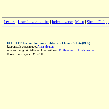
|
Lecture
|
Liste du vocabulaire
|
Index inverse
|
Menu
|
Site de Phili
UCL
|
FLTR
|
Itinera Electronica
|
Bibliotheca Classica Selecta (BCS)
|
Responsable académique :
Alain Meurant
Analyse, design et réalisation informatiques :
B. Maroutaeff
-
J. Schumacher
Dernière mise à jour : 3/03/2005