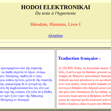
HODOI ELEKTRONIKAI
Du texte à l'hypertexte
Hérodote, Histoires, Livre I
πλησίον
Traduction française :
υ ἐμπιπραμένου ὑπὸ τῆς στρατιῆς
[1,19] XIX. Enfin, la douzième année, l
· ὡς ἅφθη τάχιστα τὸ λήιον, ἀνέμῳ
blés, il arriva que la flamme, poussée 
ιν Ἀσσησίης, ἁφθεὶς δὲ ὁ νηὸς
temple de Minerve surnommée Assésienne
γος οὐδεὶς ἐγένετο, μετὰ δὲ τῆς στρατιῆς
d'abord aucune attention à cet accident 
ης. μακροτέρης δέ οἱ γινομένης τῆς
avec son armée, étant tombé malade, et 
ἴτε δὴ συμβουλεύσαντός τευ, εἴτε καὶ
envoya à Delphes des députés pour consu
ι περὶ τῆς νούσου. (3) τοῖσι δὲ ἡ Πυθίη
eût pris cette résolution de lui-même, so
ιν πρὶν ἢ τὸν νηὸν τῆς Ἀθηναίης
envoyés étant arrivés à Delphes, la Pythi
ς Μιλησίης ἐν Ἀσσησῷ.
point de réponse qu'ils n'eussent relev
brûlé à Assésos, dans le pays des Milés