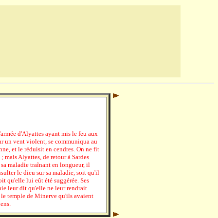
'armée d'Alyattes ayant mis le feu aux
par un vent violent, se communiqua au
, et le réduisit en cendres. On ne fit
; mais Alyattes, de retour à Sardes
sa maladie traînant en longueur, il
lter le dieu sur sa maladie, soit qu'il
it qu'elle lui eût été suggérée. Ses
e leur dit qu'elle ne leur rendrait
é le temple de Minerve qu'ils avaient
iens.