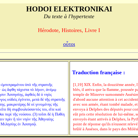
HODOI ELEKTRONIKAI
Du texte à l'hypertexte
Hérodote, Histoires, Livre I
οὗτοι
Traduction française :
υ ἐμπιπραμένου ὑπὸ τῆς στρατιῆς
[1,19] XIX. Enfin, la douzième année, l
· ὡς ἅφθη τάχιστα τὸ λήιον, ἀνέμῳ
blés, il arriva que la flamme, poussée 
ιν Ἀσσησίης, ἁφθεὶς δὲ ὁ νηὸς
temple de Minerve surnommée Assésienne
γος οὐδεὶς ἐγένετο, μετὰ δὲ τῆς στρατιῆς
d'abord aucune attention à cet accident 
ης. μακροτέρης δέ οἱ γινομένης τῆς
avec son armée, étant tombé malade, et 
ἴτε δὴ συμβουλεύσαντός τευ, εἴτε καὶ
envoya à Delphes des députés pour consu
ι περὶ τῆς νούσου. (3) τοῖσι δὲ ἡ Πυθίη
eût pris cette résolution de lui-même, so
ιν πρὶν ἢ τὸν νηὸν τῆς Ἀθηναίης
envoyés étant arrivés à Delphes, la Pythi
ς Μιλησίης ἐν Ἀσσησῷ.
point de réponse qu'ils n'eussent relev
brûlé à Assésos, dans le pays des Milés