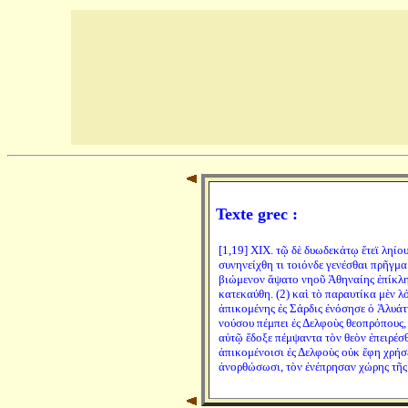
Texte grec :
[1,19] XIX. τῷ δὲ δυωδεκάτῳ ἔτεϊ ληίο
συνηνείχθη τι τοιόνδε γενέσθαι πρῆγμα
βιώμενον ἅψατο νηοῦ Ἀθηναίης ἐπίκλησ
κατεκαύθη. (2) καὶ τὸ παραυτίκα μὲν λό
ἀπικομένης ἐς Σάρδις ἐνόσησε ὁ Ἀλυάττ
νούσου πέμπει ἐς Δελφοὺς θεοπρόπους, ε
αὐτῷ ἔδοξε πέμψαντα τὸν θεὸν ἐπειρέσθα
ἀπικομένοισι ἐς Δελφοὺς οὐκ ἔφη χρήσε
ἀνορθώσωσι, τὸν ἐνέπρησαν χώρης τῆ