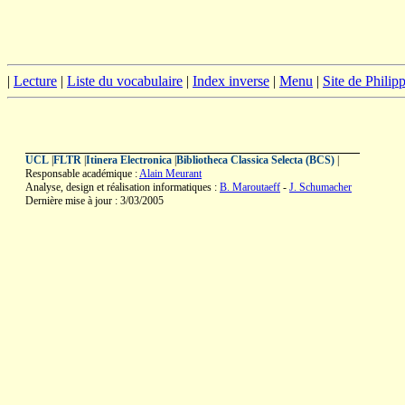
|
Lecture
|
Liste du vocabulaire
|
Index inverse
|
Menu
|
Site de Phili
UCL
|
FLTR
|
Itinera Electronica
|
Bibliotheca Classica Selecta (BCS)
|
Responsable académique :
Alain Meurant
Analyse, design et réalisation informatiques :
B. Maroutaeff
-
J. Schumacher
Dernière mise à jour : 3/03/2005