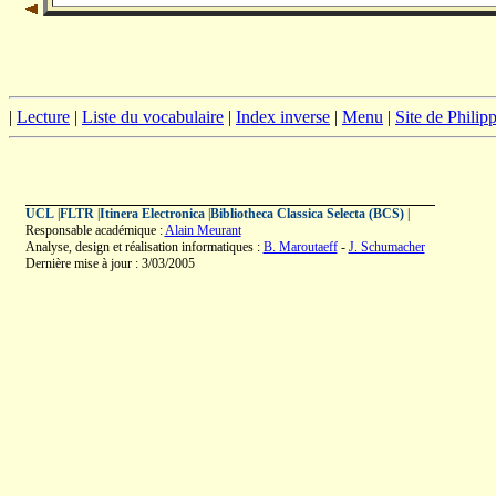
|
Lecture
|
Liste du vocabulaire
|
Index inverse
|
Menu
|
Site de Phili
UCL
|
FLTR
|
Itinera Electronica
|
Bibliotheca Classica Selecta (BCS)
|
Responsable académique :
Alain Meurant
Analyse, design et réalisation informatiques :
B. Maroutaeff
-
J. Schumacher
Dernière mise à jour : 3/03/2005