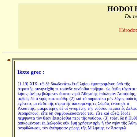
HODOI 
Du te
Hérodote
Texte grec :
[1,19] XIX. τῷ δὲ δυωδεκάτῳ ἔτεϊ ληίου ἐμπιπραμένου ὑπὸ τῆς
στρατιῆς συνηνείχθη τι τοιόνδε γενέσθαι πρῆγμα· ὡς ἅφθη τάχιστα 
λήιον, ἀνέμῳ βιώμενον ἅψατο νηοῦ Ἀθηναίης ἐπίκλησιν Ἀσσησίης,
ἁφθεὶς δὲ ὁ νηὸς κατεκαύθη. (2) καὶ τὸ παραυτίκα μὲν λόγος οὐδεὶς
ἐγένετο, μετὰ δὲ τῆς στρατιῆς ἀπικομένης ἐς Σάρδις ἐνόσησε ὁ
Ἀλυάττης. μακροτέρης δέ οἱ γινομένης τῆς νούσου πέμπει ἐς Δελφ
θεοπρόπους, εἴτε δὴ συμβουλεύσαντός τευ, εἴτε καὶ αὐτῷ ἔδοξε
πέμψαντα τὸν θεὸν ἐπειρέσθαι περὶ τῆς νούσου. (3) τοῖσι δὲ ἡ Πυθ
ἀπικομένοισι ἐς Δελφοὺς οὐκ ἔφη χρήσειν πρὶν ἢ τὸν νηὸν τῆς Ἀθη
ἀνορθώσωσι, τὸν ἐνέπρησαν χώρης τῆς Μιλησίης ἐν Ἀσσησῷ.