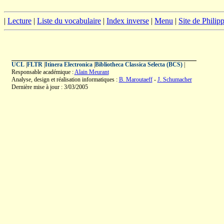
|
Lecture
|
Liste du vocabulaire
|
Index inverse
|
Menu
|
Site de Phili
UCL
|
FLTR
|
Itinera Electronica
|
Bibliotheca Classica Selecta (BCS)
|
Responsable académique :
Alain Meurant
Analyse, design et réalisation informatiques :
B. Maroutaeff
-
J. Schumacher
Dernière mise à jour : 3/03/2005