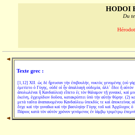
HODOI 
Du te
Hérodote
Texte grec :
[1,12] XII. ὡς δὲ ἤρτυσαν τὴν ἐπιβουλήν, νυκτὸς γενομένης (οὐ γὰ
ἐμετίετο ὁ Γύγης, οὐδέ οἱ ἦν ἀπαλλαγὴ οὐδεμία, ἀλλ᾽ ἔδεε ἤ αὐτὸν
ἀπολωλέναι ἢ Κανδαύλεα) εἵπετο ἐς τὸν θάλαμον τῇ γυναικί, καί μι
ἐκείνη, ἐγχειρίδιον δοῦσα, κατακρύπτει ὑπὸ τὴν αὐτὴν θύρην. (2) κα
μετὰ ταῦτα ἀναπαυομένου Κανδαύλεω ὑπεκδύς τε καὶ ἀποκτείνας α
ἔσχε καὶ τὴν γυναῖκα καὶ τὴν βασιληίην Γύγης τοῦ καὶ Ἀρχίλοχος ὁ
Πάριος κατὰ τὸν αὐτὸν χρόνον γενόμενος ἐν ἰάμβῳ τριμέτρῳ ἐπεμν